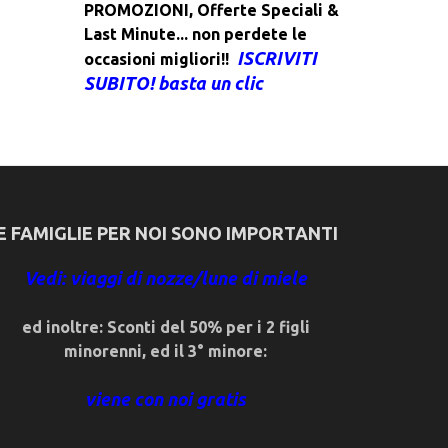
PROMOZIONI
,
Offerte Speciali &
Last Minute... non perdete le
ISCRIVITI
occasioni migliori!!
SUBITO! basta un clic
E FAMIGLIE PER NOI SONO IMPORTANTI
Vedi: viaggi di nozze/lune di miele
ed inoltre: Sconti del 50% per i 2 figli
minorenni, ed il 3° minore:
viene con noi gratis