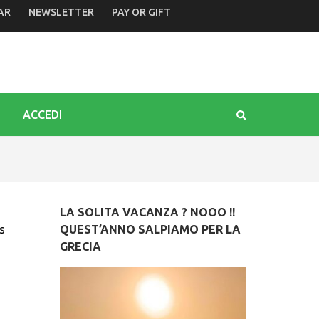
AR
NEWSLETTER
PAY OR GIFT
 dello Schioppettino. Le proposte di Camino in riva al Tagli
ACCEDI
LA SOLITA VACANZA ? NOOO !!
s
QUEST’ANNO SALPIAMO PER LA
GRECIA