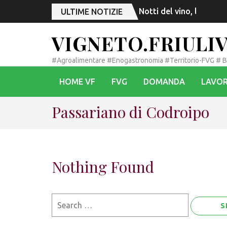
Notti del vino, l’esord
ULTIME NOTIZIE
VIGNETO.FRIULI
#Agroalimentare #Enogastronomia #Territorio-FVG # 
HOME VF
FVG
DOMANDA
LAVOR
Passariano di Codroipo
Nothing Found
Search
for: