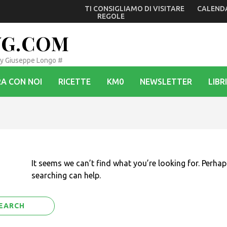
TI CONSIGLIAMO DI VISITARE
CALEND
io di Monfalcone mentre Dolegna e Prepotto tornano sul Ponte
REGOLE
VG.COM
By Giuseppe Longo #
A CON NOI
RICETTE
KM0
NEWSLETTER
LIBRI
It seems we can’t find what you’re looking for. Perhap
searching can help.