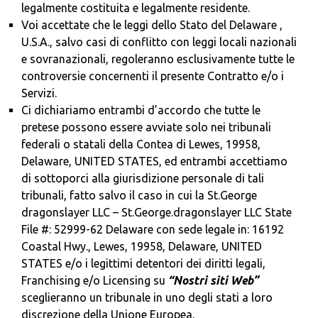
legalmente costituita e legalmente residente.
Voi accettate che le leggi dello Stato del Delaware ,
U.S.A., salvo casi di conflitto con leggi locali nazionali
e sovranazionali, regoleranno esclusivamente tutte le
controversie concernenti il presente Contratto e/o i
Servizi.
Ci dichiariamo entrambi d’accordo che tutte le
pretese possono essere avviate solo nei tribunali
federali o statali della Contea di Lewes, 19958,
Delaware, UNITED STATES, ed entrambi accettiamo
di sottoporci alla giurisdizione personale di tali
tribunali, fatto salvo il caso in cui la St.George
dragonslayer LLC – St.George.dragonslayer LLC State
File #: 52999-62 Delaware con sede legale in: 16192
Coastal Hwy., Lewes, 19958, Delaware, UNITED
STATES e/o i legittimi detentori dei diritti legali,
Franchising e/o Licensing su
“Nostri siti Web”
sceglieranno un tribunale in uno degli stati a loro
discrezione della Unione Europea,