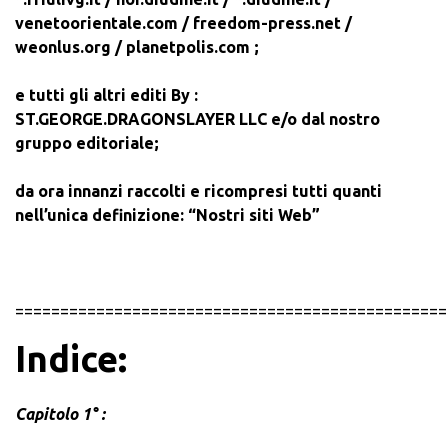
venetoorientale.com / freedom-press.net /
weonlus.org
/
planetpolis.com
;
e tutti gli altri editi
By :
ST.GEORGE.DRAGONSLAYER LLC e/o d
al nostro
gruppo editoriale;
da ora innanzi raccolti e ricompresi tutti quanti
nell’unica definizione:
“Nostri siti Web”
================================================
Indice:
Capitolo 1° :