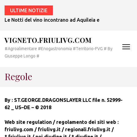
ULTIME NOTIZIE
Le Notti del vino incontrano ad Aquileia e a Bertiolo lo sp
VIGNETO.FRIULIVG.COM
#Agroalimentare #Enogastronomia #Territorio-FVG # By
Giuseppe Longo #
Regole
By : ST.GEORGE.DRAGONSLAYER LLC file n. 52999-
62 _ US–DE – © 2018
Web site regulation /
regolamento dei siti web :
friulivg.com /
friulivg.it / regionali.friulivg.it /
*.friulivg.it /
noi.diudine.it /
*.diudine.it /