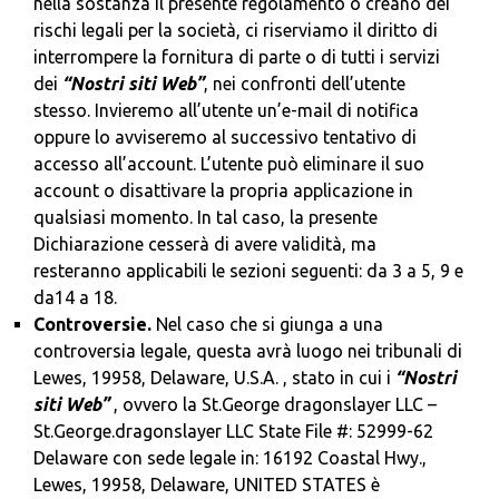
nella sostanza il presente regolamento o creano dei
rischi legali per la società, ci riserviamo il diritto di
interrompere la fornitura di parte o di tutti i servizi
dei
“Nostri siti Web”
, nei confronti dell’utente
stesso. Invieremo all’utente un’e-mail di notifica
oppure lo avviseremo al successivo tentativo di
accesso all’account. L’utente può eliminare il suo
account o disattivare la propria applicazione in
qualsiasi momento. In tal caso, la presente
Dichiarazione cesserà di avere validità, ma
resteranno applicabili le sezioni seguenti: da 3 a 5, 9 e
da14 a 18.
Controversie.
Nel caso che si giunga a una
controversia legale, questa avrà luogo nei tribunali di
Lewes, 19958, Delaware, U.S.A. , stato in cui i
“Nostri
siti Web”
, ovvero la St.George dragonslayer LLC –
St.George.dragonslayer LLC State File #: 52999-62
Delaware con sede legale in: 16192 Coastal Hwy.,
Lewes, 19958, Delaware, UNITED STATES è