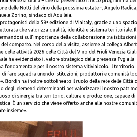
riuli Venezia Giulia – che ha presentato il ricco programma del
zione delle Notti del vino della prossima estate -, Angelo Radica
uele Zorino, sindaco di Aquileia.
i protagonisti della 58ª edizione di Vinitaly, grazie a uno spazi
tturata che valorizza qualità, identità e sistema territoriale. Il
fermandosi sull’importanza della collaborazione tra istituzioni
del comparto. Nel corso della visita, assieme al collega Alber
delle attività 2026 delle Città del Vino del Friuli Venezia Giuli
nale ha evidenziato il valore strategico della presenza Fvg alla
 fondamentale per il nostro sistema vitivinicolo. Il territorio
di fare squadra unendo istituzioni, produttori e comunità loca
Bordin ha inoltre sottolineato il ruolo della rete delle Città d
no degli elementi determinanti per valorizzare il nostro patrim
oso di sinergia tra territorio, cultura e produzione, capace di
tica. È un servizio che viene offerto anche alle nostre comunit
ate insieme».