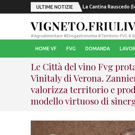
La Cantina Rauscedo (le
ULTIME NOTIZIE
VIGNETO.FRIULI
#Agroalimentare #Enogastronomia #Territorio-FVG # 
HOME VF
FVG
DOMANDA
LAVOR
Le Città del vino Fvg prot
Vinitaly di Verona. Zannie
valorizza territorio e pro
modello virtuoso di siner