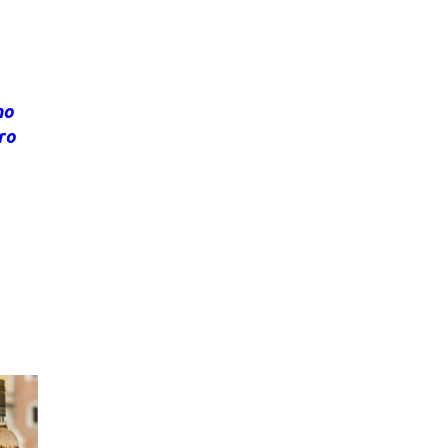
no
ro