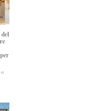
 del
ore
 per
-15