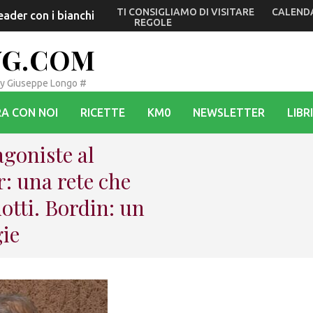
TI CONSIGLIAMO DI VISITARE
CALEND
ader con i bianchi) compie 75 anni. Fedriga: vini ambasciato
REGOLE
VG.COM
By Giuseppe Longo #
A CON NOI
RICETTE
KM0
NEWSLETTER
LIBRI
agoniste al
r: una rete che
dotti. Bordin: un
gie