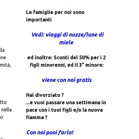
Le famiglie per noi sono
importanti
Vedi: viaggi di nozze/lune di
miele
lla
ed inoltre: Sconti del 50% per i 2
ene
figli minorenni, ed il 3° minore:
imità,
viene con noi gratis
Hai divorziato ?
otto
...e vuoi passare una settimana in
 nella
pace con i tuoi figli e/o la nuova
so
fiamma ?
Con noi puoi farlo!