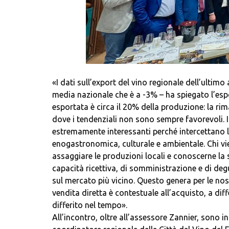
«I dati sull’export del vino regionale dell’ulti
media nazionale che è a -3% – ha spiegato l’espo
esportata è circa il 20% della produzione: la ri
dove i tendenziali non sono sempre favorevoli. In
estremamente interessanti perché intercettano l
enogastronomica, culturale e ambientale. Chi vie
assaggiare le produzioni locali e conoscerne la 
capacità ricettiva, di somministrazione e di deg
sul mercato più vicino. Questo genera per le nost
vendita diretta è contestuale all’acquisto, a di
differito nel tempo».
All’incontro, oltre all’assessore Zannier, sono i