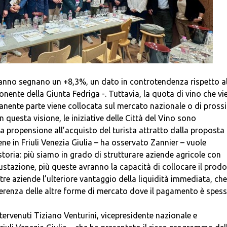
mo anno segnano un +8,3%, un dato in controtendenza rispetto a
nente della Giunta Fedriga -. Tuttavia, la quota di vino che vi
manente parte viene collocata sul mercato nazionale o di pross
 questa visione, le iniziative delle Città del Vino sono
a propensione all’acquisto del turista attratto dalla proposta
ne in Friuli Venezia Giulia – ha osservato Zannier – vuole
storia: più siamo in grado di strutturare aziende agricole con
ustazione, più queste avranno la capacità di collocare il prod
re aziende l’ulteriore vantaggio della liquidità immediata, che
fferenza delle altre forme di mercato dove il pagamento è spes
ntervenuti Tiziano Venturini, vicepresidente nazionale e