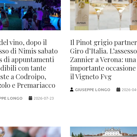
del vino, dopo il
Il Pinot grigio partner
sso di Nimis sabato
Giro d’Italia. L’assess
is di appuntamenti
Zannier a Verona: una
dibili con tante
importante occasione
ste a Codroipo,
il Vigneto Fvg
zolo e Premariacco
GIUSEPPE LONGO
2026-04
PPE LONGO
2026-07-23