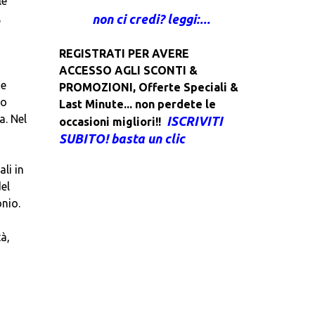
le
,
non ci credi? leggi:...
o
REGISTRATI PER AVERE
ACCESSO AGLI SCONTI &
 e
PROMOZIONI
,
Offerte Speciali &
to
Last Minute... non perdete le
a. Nel
ISCRIVITI
occasioni migliori!!
SUBITO! basta un clic
li in
el
onio.
à,