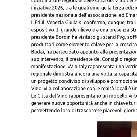
coordinatore regionale delle Città del Vino del F
iniziative 2026, tra le quali emerge la terza edi
presidente nazionale dell’associazione, ed Eman
Il Friuli Venezia Giulia si conferma, dunque, tra 
espositivo di grande rilievo e a una presenza stru
presidente Bordin ha visitato gli stand Fvg, sof
produttori come elemento chiave per la crescita 
Budai, ha partecipato appunto alla presentazione 
suo intervento, il presidente del Consiglio regio
manifestazione: «Vinitaly rappresenta una vetrina
regionale dimostra ancora una volta la capacità 
un progetto condiviso di sviluppo e promozione». 
Vino: «La collaborazione con le realtà locali è u
Le Città del Vino rappresentano un modello virtu
generare nuove opportunità anche in chiave turis
permettendo loro di trascorrere piacevoli giorn