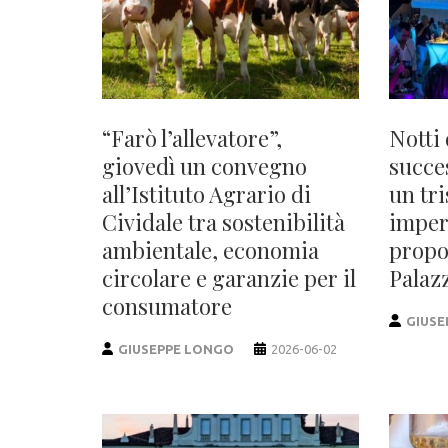
“Farò l’allevatore”,
Notti 
giovedì un convegno
succe
all’Istituto Agrario di
un tr
Cividale tra sostenibilità
imper
ambientale, economia
propo
circolare e garanzie per il
Palaz
consumatore
GIUSE
GIUSEPPE LONGO
2026-06-02