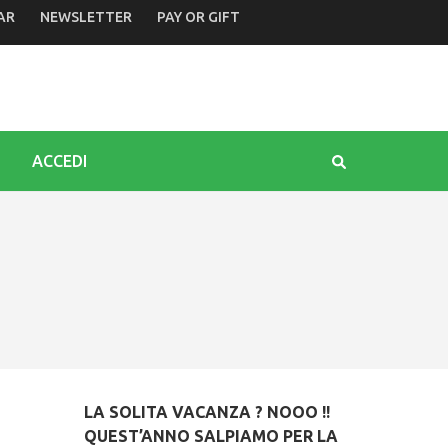
AR
NEWSLETTER
PAY OR GIFT
ri in Italia e nel mondo. Zannier: caparbietà coronata da suc
ACCEDI
LA SOLITA VACANZA ? NOOO !!
QUEST’ANNO SALPIAMO PER LA