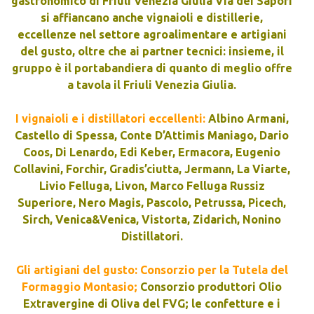
gastronomico di Friuli Venezia Giulia Via dei Sapori
si affiancano anche vignaioli e distillerie,
eccellenze nel settore agroalimentare e artigiani
del gusto, oltre che ai partner tecnici: insieme, il
gruppo è il portabandiera di quanto di meglio offre
a tavola il Friuli Venezia Giulia.
I vignaioli e i distillatori eccellenti:
Albino Armani,
Castello di Spessa, Conte D’Attimis Maniago, Dario
Coos, Di Lenardo, Edi Keber, Ermacora, Eugenio
Collavini, Forchir, Gradis’ciutta, Jermann, La Viarte,
Livio Felluga, Livon, Marco Felluga Russiz
Superiore, Nero Magis, Pascolo, Petrussa, Picech,
Sirch, Venica&Venica, Vistorta, Zidarich, Nonino
Distillatori.
Gli artigiani del gusto: Consorzio per la Tutela del
Formaggio Montasio;
Consorzio produttori Olio
Extravergine di Oliva del FVG; le confetture e i