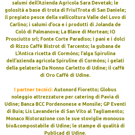
salumi dell’Azienda Agricola Sara Devetak; le
golosità a base di trota di FriulTrota di San Daniele;
il pregiato pesce della vallicoltura Valle del Lovo di
Carlino; i salumi d’oca e i prodotti di Jolanda de
Colò di Palmanova; La Blave di Mortean; IO
Prosciutto srl; Fonte Corte Paradiso; i pani e i dolci
di Rizzo Caffè Bistrot di Tarcento; la gubana de
L’Antica ricetta di Cormòns; l’alga Spirulina
dell’azienda agricola Spiruline di Cormòns; i gelati
della gelateria Da Nonno Carletto di Udine; il caffè
di Oro Caffè di Udine.
I partner tecnici:
Autonord Fioretto; Globus
noleggio attrezzature per catering di Pavia di
Udine; Banca BCC Pordenonese e Monsile; GP Eventi
di Buia; Lis Lavanderie di San Vito al Tagliamento;
Monaco Ristorazione con le sue stoviglie monouso
bio&compostabile di Udine; le stampe di qualità di
Publicad di Udine.