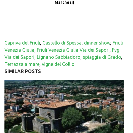
Marchesi
)
Capriva del Friuli
,
Castello di Spessa
,
dinner show
,
Friuli
Venezia Giulia
,
Friuli Venezia Giulia Via dei Sapori
,
Fvg
Via dei Sapori
,
Lignano Sabbiadoro
,
spiaggia di Grado
,
Terrazza a mare
,
vigne del Collio
SIMILAR POSTS