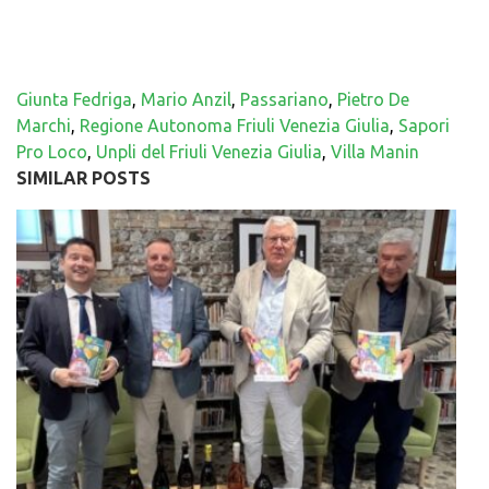
Giunta Fedriga
,
Mario Anzil
,
Passariano
,
Pietro De
Marchi
,
Regione Autonoma Friuli Venezia Giulia
,
Sapori
Pro Loco
,
Unpli del Friuli Venezia Giulia
,
Villa Manin
SIMILAR POSTS