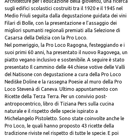
Architetture per l’educazione della gioventù, una ricerca
sugli edifici scolastici costruiti tra il 1920 e il 1945 nel
Medio Friuli seguita dalla degustazione guidata dei vini
Filari di Bolle, con la presentazione e l’assaggio dei
migliori spumanti regionali premiati alla Selezione di
Casarsa della Delizia con la Pro Loco.
Nel pomeriggio, la Pro Loco Ragogna, festeggiando e i
suoi primi 60 anni, ha presentato il nuovo Ragovega, un
piatto vegano inclusivo e sostenibile. A seguire è stato
presentato Il cammino delle 44 chiese votive delle Valli
del Natisone con degustazione a cura della Pro Loco
Nediške Doline e la rassegna Poesie al muro della Pro
Loco Stevenà di Caneva. Ultimo appuntamento con
Ricette della Terza Terra. Per un convivio post-
antropocentrico, libro di Tiziana Pers sulla cucina
naturale e il rispetto delle specie ispirato a
Michelangelo Pistoletto. Sono state coinvolte anche le
Pro Loco, le quali hanno proposto 43 ricette della
tradizione riviste nel rispetto di tutte le specie. E poi