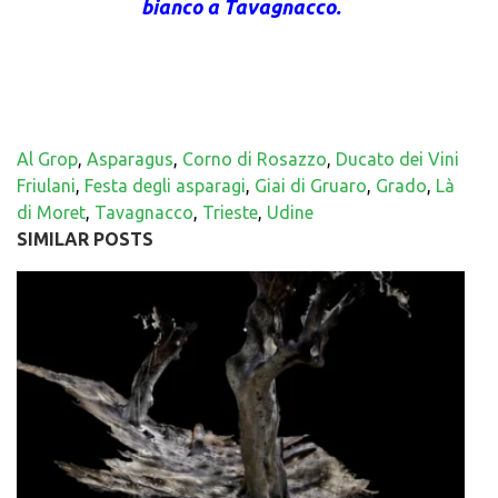
bianco a Tavagnacco.
Al Grop
,
Asparagus
,
Corno di Rosazzo
,
Ducato dei Vini
Friulani
,
Festa degli asparagi
,
Giai di Gruaro
,
Grado
,
Là
di Moret
,
Tavagnacco
,
Trieste
,
Udine
SIMILAR POSTS