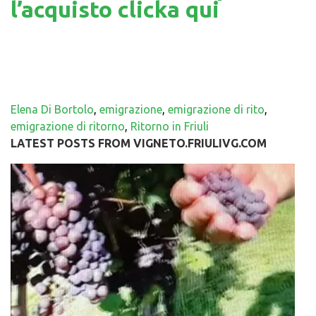
l’acquisto clicka qui
Elena Di Bortolo
,
emigrazione
,
emigrazione di rito
,
emigrazione di ritorno
,
Ritorno in Friuli
LATEST POSTS FROM VIGNETO.FRIULIVG.COM