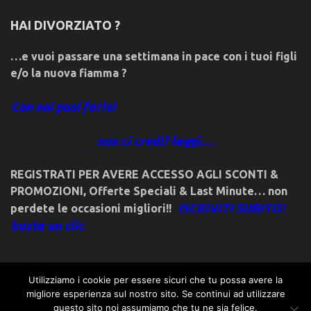
HAI DIVORZIATO ?
…e vuoi passare una settimana in pace con i tuoi figli
e/o la nuova fiamma ?
Con noi puoi farlo!
non ci credi? leggi:…
REGISTRATI PER AVERE ACCESSO AGLI SCONTI &
PROMOZIONI
,
Offerte Speciali & Last Minute… non
ISCRIVITI SUBITO!
perdete le occasioni migliori!!
basta un clic
Utilizziamo i cookie per essere sicuri che tu possa avere la
migliore esperienza sul nostro sito. Se continui ad utilizzare
© 2018friulivg.com. -*- By ST.GEORGE.DRAGONSLAYER LLC -
questo sito noi assumiamo che tu ne sia felice.