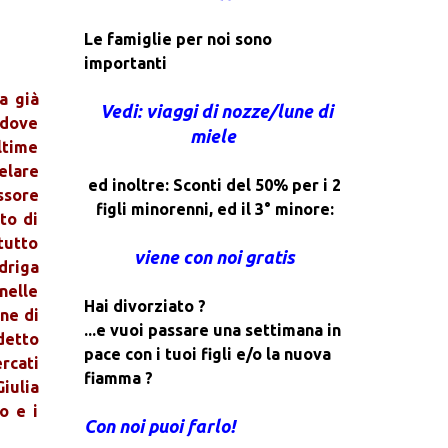
Le famiglie per noi sono
importanti
a già
Vedi: viaggi di nozze/lune di
 dove
miele
ltime
elare
ed inoltre: Sconti del 50% per i 2
ssore
figli minorenni, ed il 3° minore:
to di
tutto
viene con noi gratis
driga
nelle
Hai divorziato ?
ne di
...e vuoi passare una settimana in
detto
pace con i tuoi figli e/o la nuova
rcati
fiamma ?
iulia
o e i
Con noi puoi farlo!