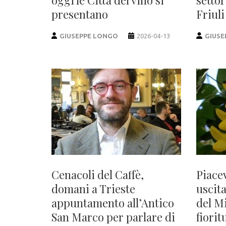
presentano
Friuli
GIUSEPPE LONGO
2026-04-13
GIUSE
Cenacoli del Caffè,
Piace
domani a Trieste
uscita
appuntamento all’Antico
del Mi
San Marco per parlare di
fiorit