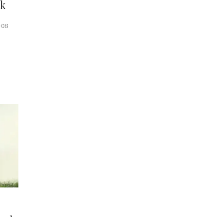
ik
-08