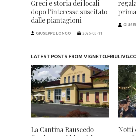
Greci e storia dei locali
regala
dopo l’interesse suscitato
prima
dalle piantagioni
GIUSE
GIUSEPPE LONGO
2026-03-11
LATEST POSTS FROM VIGNETO.FRIULIVG.C
La Cantina Rauscedo
Notti 