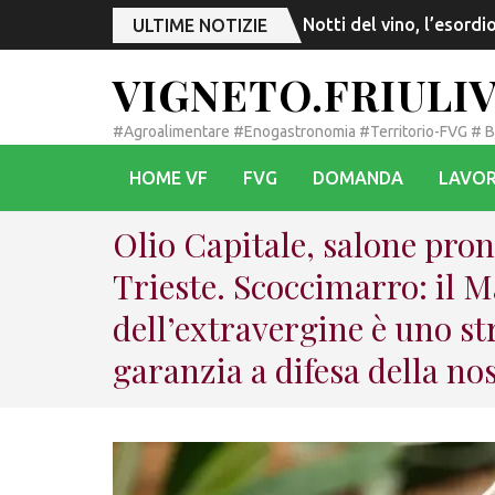
Notti del vino, l’esord
ULTIME NOTIZIE
VIGNETO.FRIULI
#Agroalimentare #Enogastronomia #Territorio-FVG # 
HOME VF
FVG
DOMANDA
LAVOR
Olio Capitale, salone pront
Trieste. Scoccimarro: il 
dell’extravergine è uno s
garanzia a difesa della no