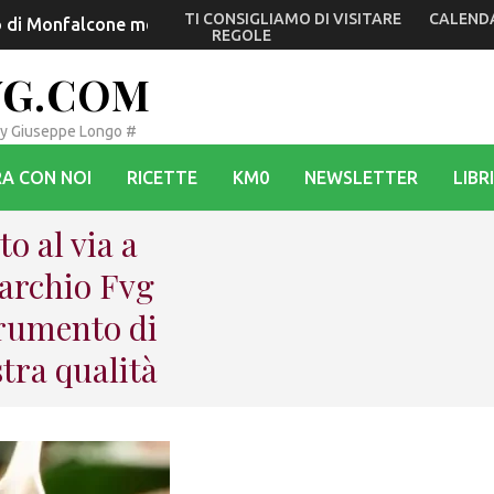
TI CONSIGLIAMO DI VISITARE
CALEND
io di Monfalcone mentre Dolegna e Prepotto tornano sul Ponte
REGOLE
VG.COM
By Giuseppe Longo #
A CON NOI
RICETTE
KM0
NEWSLETTER
LIBRI
o al via a
Marchio Fvg
trumento di
stra qualità