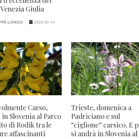
 Venezia Giulia
PPE LONGO
2026-03-14
volmente Carso,
Trieste, domenica a
 in Slovenia al Parco
Padriciano e sul
to di Rodik tra le
“ciglione” carsico. E p
ure affascinanti
si andrà in Slovenia al