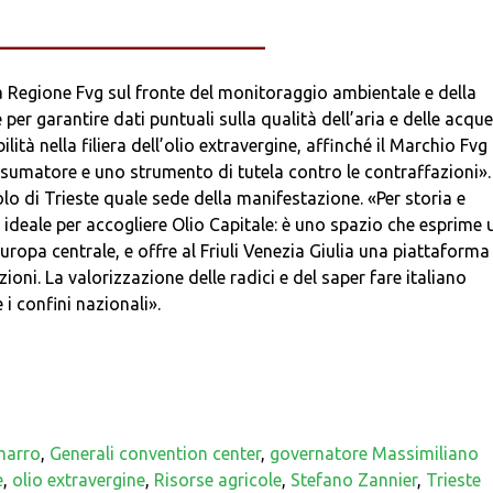
___________________________
a Regione Fvg sul fronte del monitoraggio ambientale e della
per garantire dati puntuali sulla qualità dell’aria e delle acqu
ità nella filiera dell’olio extravergine, affinché il Marchio Fvg
nsumatore e uno strumento di tutela contro le contraffazioni».
olo di Trieste quale sede della manifestazione. «Per storia e
o ideale per accogliere Olio Capitale: è uno spazio che esprime 
ropa centrale, e offre al Friuli Venezia Giulia una piattaforma
zioni. La valorizzazione delle radici e del saper fare italiano
 i confini nazionali».
marro
,
Generali convention center
,
governatore Massimiliano
e
,
olio extravergine
,
Risorse agricole
,
Stefano Zannier
,
Trieste