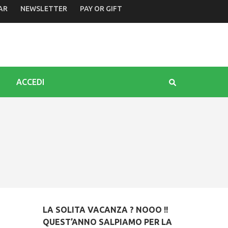
AR
NEWSLETTER
PAY OR GIFT
 dello Schioppettino. Le proposte di Camino in riva al Tagli
ACCEDI
LA SOLITA VACANZA ? NOOO !!
QUEST’ANNO SALPIAMO PER LA