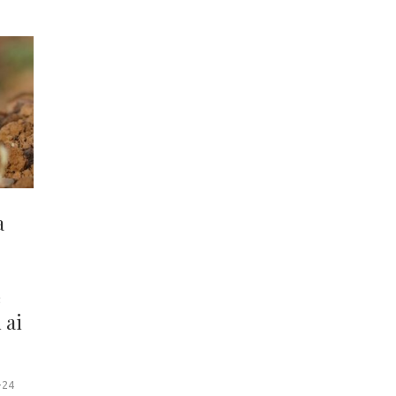
a
e
 ai
-24