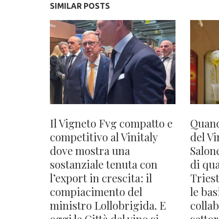
SIMILAR POSTS
Il Vigneto Fvg compatto e
Quando
competitivo al Vinitaly
del V
dove mostra una
Salon
sostanziale tenuta con
di qu
l’export in crescita: il
Tries
compiacimento del
le bas
ministro Lollobrigida. E
collab
oggi le Città del vino si
settor