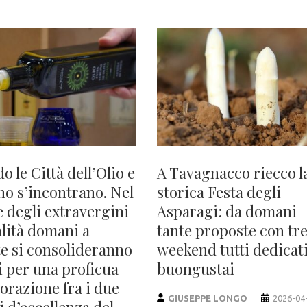
 le Città dell’Olio e
A Tavagnacco riecco l
ino s’incontrano. Nel
storica Festa degli
e degli extravergini
Asparagi: da domani
alità domani a
tante proposte con tr
te si consolideranno
weekend tutti dedicati
i per una proficua
buongustai
orazione fra i due
GIUSEPPE LONGO
2026-04
i d’eccellenza del