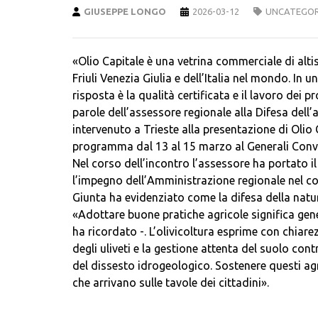
GIUSEPPE LONGO
2026-03-12
UNCATEGOR
«Olio Capitale è una vetrina commerciale di altis
Friuli Venezia Giulia e dell’Italia nel mondo. In
risposta è la qualità certificata e il lavoro dei p
parole dell’assessore regionale alla Difesa dell
intervenuto a Trieste alla presentazione di Olio C
programma dal 13 al 15 marzo al Generali Conve
Nel corso dell’incontro l’assessore ha portato 
l’impegno dell’Amministrazione regionale nel co
Giunta ha evidenziato come la difesa della natura
«Adottare buone pratiche agricole significa ge
ha ricordato -. L’olivicoltura esprime con chiare
degli uliveti e la gestione attenta del suolo co
del dissesto idrogeologico. Sostenere questi agri
che arrivano sulle tavole dei cittadini».
___________