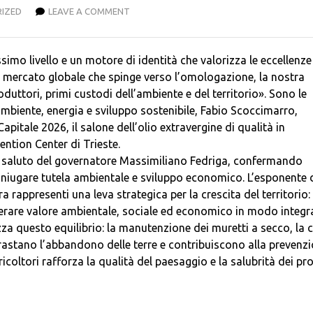
IZED
LEAVE A COMMENT
simo livello e un motore di identità che valorizza le eccellenze
 un mercato globale che spinge verso l’omologazione, la nostra
roduttori, primi custodi dell’ambiente e del territorio». Sono le
’ambiente, energia e sviluppo sostenibile, Fabio Scoccimarro,
apitale 2026, il salone dell’olio extravergine di qualità in
ntion Center di Trieste.
il saluto del governatore Massimiliano Fedriga, confermando
niugare tutela ambientale e sviluppo economico. L’esponente 
 rappresenti una leva strategica per la crescita del territorio:
nerare valore ambientale, sociale ed economico in modo integr
zza questo equilibrio: la manutenzione dei muretti a secco, la 
ntrastano l’abbandono delle terre e contribuiscono alla prevenz
coltori rafforza la qualità del paesaggio e la salubrità dei pr
___________________________