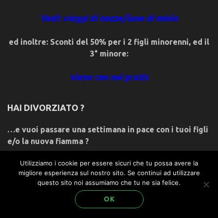
Vedi: viaggi di nozze/lune di miele
ed inoltre: Sconti del 50% per i 2 figli minorenni, ed il
3° minore:
viene con noi gratis
HAI DIVORZIATO ?
…e vuoi passare una settimana in pace con i tuoi figli
e/o la nuova fiamma ?
Utilizziamo i cookie per essere sicuri che tu possa avere la
Con noi puoi farlo!
migliore esperienza sul nostro sito. Se continui ad utilizzare
questo sito noi assumiamo che tu ne sia felice.
non ci credi? leggi:…
OK
REGISTRATI PER AVERE ACCESSO AGLI SCONTI &