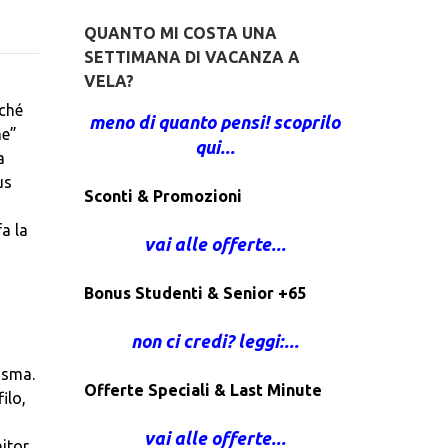
QUANTO MI COSTA UNA
SETTIMANA DI VACANZA A
VELA?
,
rché
meno di quanto pensi! scoprilo
me”
qui...
a
us
Sconti & Promozioni
fa la
vai alle offerte...
Bonus Studenti & Senior +65
non ci credi? leggi:...
osma.
Offerte Speciali & Last Minute
ilo,
vai alle offerte...
itor