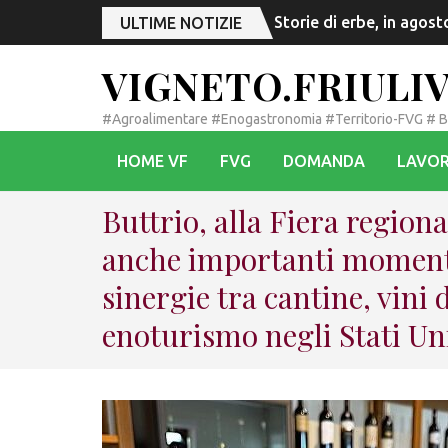
Storie di erbe, in agos
ULTIME NOTIZIE
VIGNETO.FRIULI
#Agroalimentare #Enogastronomia #Territorio-FVG # 
HOME VF
FVG
DOMANDA
LAVOR
Buttrio, alla Fiera regiona
anche importanti momenti 
sinergie tra cantine, vini
enoturismo negli Stati Un