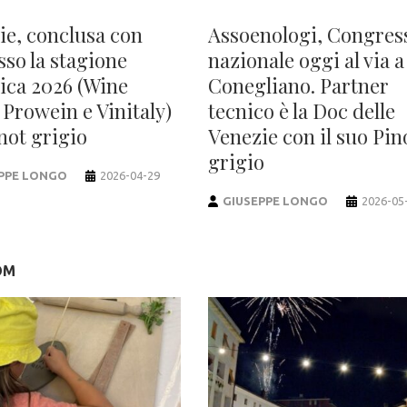
ie, conclusa con
Assoenologi, Congres
sso la stagione
nazionale oggi al via a
tica 2026 (Wine
Conegliano. Partner
 Prowein e Vinitaly)
tecnico è la Doc delle
not grigio
Venezie con il suo Pin
grigio
PPE LONGO
2026-04-29
GIUSEPPE LONGO
2026-05
OM