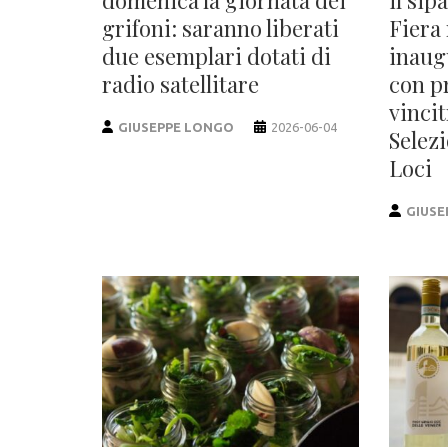
grifoni: saranno liberati
Fiera
due esemplari dotati di
inaug
radio satellitare
con p
vincit
GIUSEPPE LONGO
2026-06-04
Selez
Loci
GIUSE