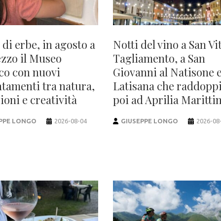
 di erbe, in agosto a
Notti del vino a San Vit
zzo il Museo
Tagliamento, a San
co con nuovi
Giovanni al Natisone e
tamenti tra natura,
Latisana che raddopp
ioni e creatività
poi ad Aprilia Maritti
PPE LONGO
2026-08-04
GIUSEPPE LONGO
2026-08