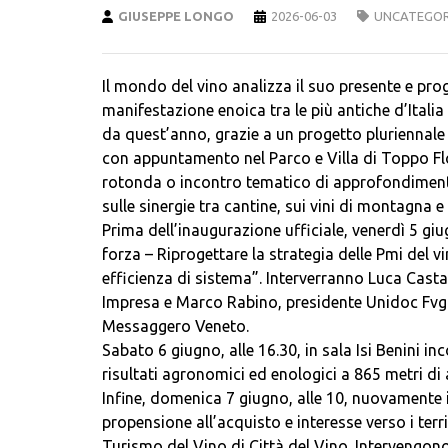
GIUSEPPE LONGO
2026-06-03
UNCATEGOR
Il mondo del vino analizza il suo presente e prog
manifestazione enoica tra le più antiche d’Italia
da quest’anno, grazie a un progetto pluriennale 
con appuntamento nel Parco e Villa di Toppo Flor
rotonda o incontro tematico di approfondimento 
sulle sinergie tra cantine, sui vini di montagna 
Prima dell’inaugurazione ufficiale, venerdì 5 giug
forza – Riprogettare la strategia delle Pmi del 
efficienza di sistema”. Interverranno Luca Cast
Impresa e Marco Rabino, presidente Unidoc Fvg
Messaggero Veneto.
Sabato 6 giugno, alle 16.30, in sala Isi Benini i
risultati agronomici ed enologici a 865 metri d
Infine, domenica 7 giugno, alle 10, nuovamente i
propensione all’acquisto e interesse verso i terri
Turismo del Vino di Città del Vino. Intervengon