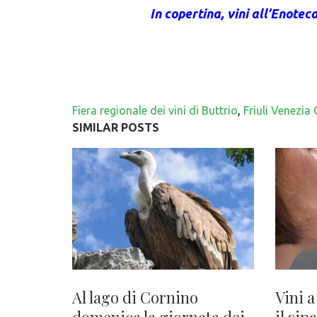
In copertina, vini all’Enoteca
Fiera regionale dei vini di Buttrio
,
Friuli Venezia 
SIMILAR POSTS
Al lago di Cornino
Vini a
domenica la giornata dei
il sip