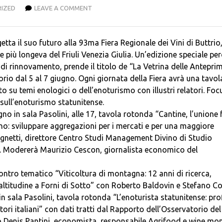
IZED
LEAVE A COMMENT
etta il suo futuro alla 93ma Fiera Regionale dei Vini di Buttrio
 e più longeva del Friuli Venezia Giulia. Un’edizione speciale pe
di rinnovamento, prende il titolo de “La Vetrina delle Antepri
io dal 5 al 7 giugno. Ogni giornata della Fiera avrà una tavol
su temi enologici o dell’enoturismo con illustri relatori. Foc
e sull’enoturismo statunitense.
no in sala Pasolini, alle 17, tavola rotonda “Cantine, l’unione 
vino: sviluppare aggregazioni per i mercati e per una maggiore
agnetti, direttore Centro Studi Management Divino di Studio
. Modererà Maurizio Cescon, giornalista economico del
ncontro tematico “Viticoltura di montagna: 12 anni di ricerca,
i altitudine a Forni di Sotto” con Roberto Baldovin e Stefano C
n sala Pasolini, tavola rotonda “L’enoturista statunitense: prof
tori italiani” con dati tratti dal Rapporto dell’Osservatorio del
o Denis Pantini, economista, responsabile Agrifood e wine mon