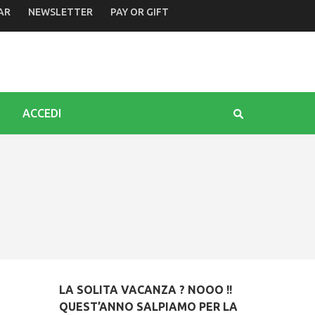
AR
NEWSLETTER
PAY OR GIFT
tura, tradizioni e creatività
ACCEDI
LA SOLITA VACANZA ? NOOO !!
QUEST’ANNO SALPIAMO PER LA