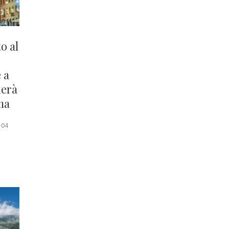
o al
 a
ierà
ma
-04