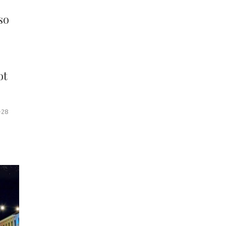
so
ot
-28