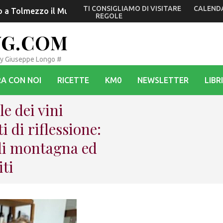
TI CONSIGLIAMO DI VISITARE
CALEND
to a Tolmezzo il Museo Carnico con nuovi appuntamenti tra na
REGOLE
VG.COM
By Giuseppe Longo #
A CON NOI
RICETTE
KM0
NEWSLETTER
LIBRI
le dei vini
di riflessione:
 di montagna ed
iti