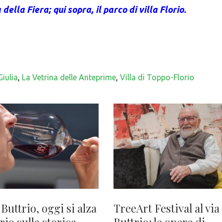
 della Fiera; qui sopra, il parco di villa Florio.
Giulia
,
La Vetrina delle Anteprime
,
Villa di Toppo-Florio
 Buttrio, oggi si alza
TreeArt Festival al via
ario sulla storica
Buttrio: le opere di