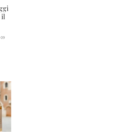
ggi
il
-09