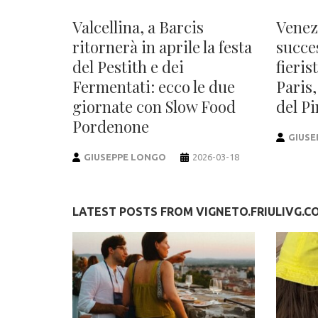
Valcellina, a Barcis
Venez
ritornerà in aprile la festa
succe
del Pestith e dei
fieris
Fermentati: ecco le due
Paris,
giornate con Slow Food
del Pi
Pordenone
GIUSE
GIUSEPPE LONGO
2026-03-18
LATEST POSTS FROM VIGNETO.FRIULIVG.C