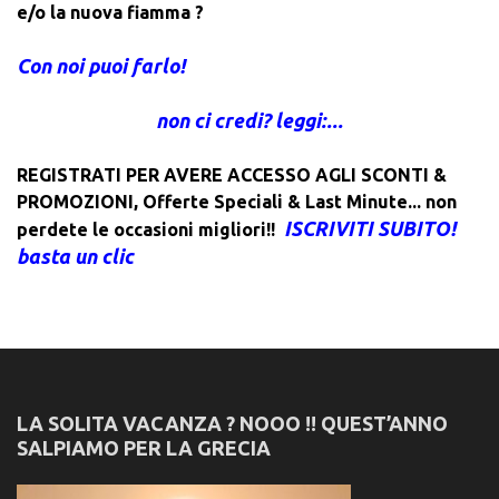
e/o la nuova fiamma ?
Con noi puoi farlo!
non ci credi? leggi:...
REGISTRATI PER AVERE ACCESSO AGLI SCONTI &
PROMOZIONI
,
Offerte Speciali & Last Minute... non
ISCRIVITI SUBITO!
perdete le occasioni migliori!!
basta un clic
LA SOLITA VACANZA ? NOOO !! QUEST’ANNO
SALPIAMO PER LA GRECIA