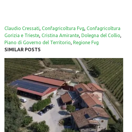
Claudio Cressati
,
Confagricoltura Fvg
,
Confagricoltura
Gorizia e Trieste
,
Cristina Amirante
,
Dolegna del Collio
,
Piano di Governo del Territorio
,
Regione Fvg
SIMILAR POSTS