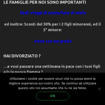
LE FAMIGLIE PER NOI SONO IMPORTANTI
Vedi: viaggi di nozze/lune di miele
ed inoltre: Sconti del 50% per i 2 figli minorenni, ed il
3° minore:
viene con noi gratis
HAI DIVORZIATO ?
…e vuoi passare una settimana in pace con i tuoi figli
e/o la nuova fiamma ?
Utilizziamo i cookie per essere sicuri che tu possa avere la
Con noi puoi farlo!
migliore esperienza sul nostro sito. Se continui ad utilizzare
questo sito noi assumiamo che tu ne sia felice.
non ci credi? leggi:…
OK