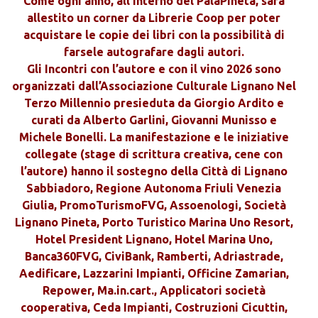
Come ogni anno, all’interno del PalaPineta, sarà
allestito un corner da Librerie Coop per poter
acquistare le copie dei libri con la possibilità di
farsele autografare dagli autori.
Gli Incontri con l’autore e con il vino 2026 sono
organizzati dall’Associazione Culturale Lignano Nel
Terzo Millennio presieduta da Giorgio Ardito e
curati da Alberto Garlini, Giovanni Munisso e
Michele Bonelli. La manifestazione e le iniziative
collegate (stage di scrittura creativa, cene con
l’autore) hanno il sostegno della Città di Lignano
Sabbiadoro, Regione Autonoma Friuli Venezia
Giulia, PromoTurismoFVG, Assoenologi, Società
Lignano Pineta, Porto Turistico Marina Uno Resort,
Hotel President Lignano, Hotel Marina Uno,
Banca360FVG, CiviBank, Ramberti, Adriastrade,
Aedificare, Lazzarini Impianti, Officine Zamarian,
Repower, Ma.in.cart., Applicatori società
cooperativa, Ceda Impianti, Costruzioni Cicuttin,