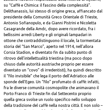
su “Caffè e Chimica: il fascino della complessità”.
Delithanassis, lui stesso di origine greca, affiancato dal
presidente della Comunità Greco Orientale di Trieste,
Antonio Sofianopulo, e da Gianni Pistrini e Nicoletta
Casagrande della Amdc, dopo avere ricordato, fra i
bellissimi arredi Liberty e gli originali lampadari in
ottone che contraddistinguono il locale, la tormentata
storia del “San Marco”, aperto nel 1914, nell’allora
Corsia Stadion, e diventato fin da subito punto di
ritrovo dell’intellettualità triestina (ma poco dopo
chiuso dalle autorità austriache proprio per essere
diventato un “covo” di irredentisti), ha quindi descritto
il “filo invisibile” che lega il porto dell’Adriatico alle
sponde dell’Egeo. Un “filo” profumato di caffè: infatti,
fra le diverse comunità cosmopolite che animavano il
Porto Franco di Trieste fin dal Settecento proprio
quella greca svolse un ruolo specifico nello sviluppo
della tradizione del caffè nella nostra città. E non solo –