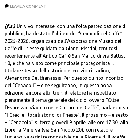
LEAVE A COMMENT
(f.s.)
Un vivo interesse, con una folta partecipazione di
pubblico, ha destato l’ultimo dei “Cenacoli del Caffè”
2025-2026, organizzati dall’Associazione Museo del
Caffè di Trieste guidata da Gianni Pistrini, tenutosi
recentemente all’Antico Caffè San Marco di via Battisti
18, e che ha visto come principale protagonista il
titolare stesso dello storico esercizio cittadino,
Alexandros Delithanassis. Per questo quinto incontro
dei “Cenacoli” – e ne seguiranno, in questa nona
edizione, ancora altri tre -, il relatore ha rispettato
pienamente il tema generale del ciclo, ovvero “Oltre
l’Espresso: Viaggio nelle Culture del Caffè”, parlando su
“I Greci e i locali storici di Trieste”. Il prossimo – e sesto
– “Cenacolo” si terrà giovedì 9 aprile, alle ore 17.30, alla
Libreria Minerva (via San Nicolò 20), con relatore
Luciano Navarini responsabile della Ricerca di Illycaffè,