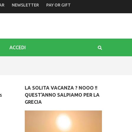
AR
NEWSLETTER
PAY OR GIFT
in occasione dei festeggiamenti agostani
ACCEDI
LA SOLITA VACANZA ? NOOO !!
s
QUEST’ANNO SALPIAMO PER LA
GRECIA