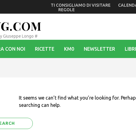
TI CONSIGLIAMO DI VISITARE
CALEND
 oggi a Reana del Rojale una mostra (già allestita a Udine) 
REGOLE
VG.COM
By Giuseppe Longo #
A CON NOI
RICETTE
KM0
NEWSLETTER
LIBRI
It seems we can’t find what you’re looking for. Perhap
searching can help.