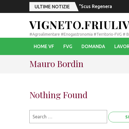
“Scus Regeneration”, da
ULTIME NOTIZIE
VIGNETO.FRIULI
#Agroalimentare #Enogastronomia #Territorio-FVG # 
HOME VF
FVG
DOMANDA
LAVOR
Mauro Bordin
Nothing Found
Search
for: