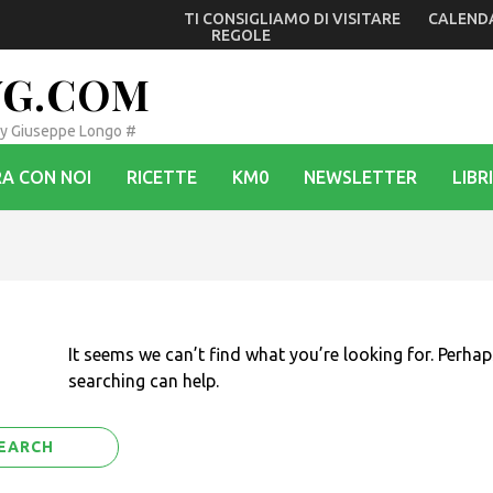
TI CONSIGLIAMO DI VISITARE
CALEND
io di Monfalcone mentre Dolegna e Prepotto tornano sul Ponte
REGOLE
VG.COM
By Giuseppe Longo #
A CON NOI
RICETTE
KM0
NEWSLETTER
LIBRI
It seems we can’t find what you’re looking for. Perhap
searching can help.