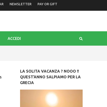
AR
NEWSLETTER
PAY OR GIFT
 dello Schioppettino. Le proposte di Camino in riva al Tagli
ACCEDI
LA SOLITA VACANZA ? NOOO !!
s
QUEST’ANNO SALPIAMO PER LA
GRECIA