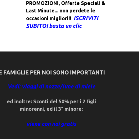
PROMOZIONI
,
Offerte Speciali &
Last Minute... non perdete le
ISCRIVITI
occasioni migliori!!
SUBITO! basta un clic
E FAMIGLIE PER NOI SONO IMPORTANTI
Vedi: viaggi di nozze/lune di miele
ed inoltre: Sconti del 50% per i 2 figli
minorenni, ed il 3° minore:
viene con noi gratis