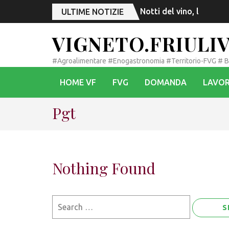
Notti del vino, l’esord
ULTIME NOTIZIE
VIGNETO.FRIULI
#Agroalimentare #Enogastronomia #Territorio-FVG # 
HOME VF
FVG
DOMANDA
LAVOR
Pgt
Nothing Found
Search
for: